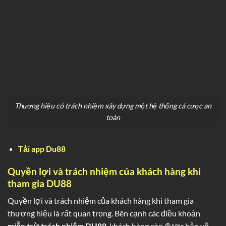
Thương hiệu có trách nhiệm xây dựng một hệ thống cá cược an
toàn
Tải app Du88
Quyền lợi và trách nhiệm của khách hàng khi
tham gia DU88
Quyền lợi và trách nhiệm của khách hàng khi tham gia
thương hiệu là rất quan trọng. Bên cạnh các điều khoản
miễn trừ trách nhiệm DU88
, khách hàng còn được bảo vệ