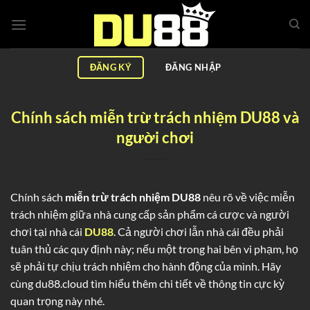
Bỏ
qua
nội
dung
ĐĂNG NHẬP
ĐĂNG KÝ
Chính sách miễn trừ trách nhiệm DU88 và
người chơi
Chính sách
miễn trừ trách nhiệm DU88
nêu rõ về việc miễn
trách nhiệm giữa nhà cung cấp sản phẩm cá cược và người
chơi tại nhà cái
DU88
. Cả người chơi lẫn nhà cái đều phải
tuân thủ các quy định này; nếu một trong hai bên vi phạm, họ
sẽ phải tự chịu trách nhiệm cho hành động của mình. Hãy
cùng du88.cloud tìm hiểu thêm chi tiết về thông tin cực kỳ
quan trọng này nhé.