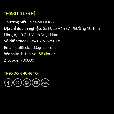
THÔNG TIN LIÊN HỆ
Thương hiệu
: Nhà cái DU88
Địa chỉ doanh nghiệp
:
35 Đ. Lê Văn Sỹ, Phường 10, Phú
Nhuận, Hồ Chí Minh, Việt Nam
Số điện thoại
: +84
0776625018
Email
:
du88.cloud@gmail.com
Website
:
https://du88.cloud/
Zipcode
: 700000
THEO DÕI CHÚNG TÔI