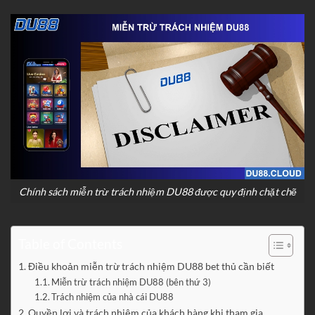
Chính sách miễn trừ trách nhiệm DU88 được quy định chặt chẽ
Table of Contents
Điều khoản miễn trừ trách nhiệm DU88 bet thủ cần biết
Miễn trừ trách nhiệm DU88 (bên thứ 3)
Trách nhiệm của nhà cái DU88
Quyền lợi và trách nhiệm của khách hàng khi tham gia