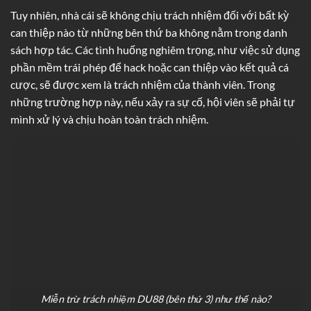
Tuy nhiên, nhà cái sẽ không chịu trách nhiệm đối với bất kỳ
can thiệp nào từ những bên thứ ba không nằm trong danh
sách hợp tác. Các tình huống nghiêm trọng, như việc sử dụng
phần mềm trái phép để hack hoặc can thiệp vào kết quả cá
cược, sẽ được xem là trách nhiệm của thành viên. Trong
những trường hợp này, nếu xảy ra sự cố, hội viên sẽ phải tự
mình xử lý và chịu hoàn toàn trách nhiệm.
Miễn trừ trách nhiệm DU88 (bên thứ 3) như thế nào?