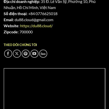
Địa chỉ doanh nghiệp
:
35 Đ. Lê Văn Sỹ, Phường 10, Phú
Nhuận, Hồ Chí Minh, Việt Nam
Số điện thoại
: +84
0776625018
Email
:
du88.cloud@gmail.com
Website
:
https://du88.cloud/
Zipcode
: 700000
THEO DÕI CHÚNG TÔI