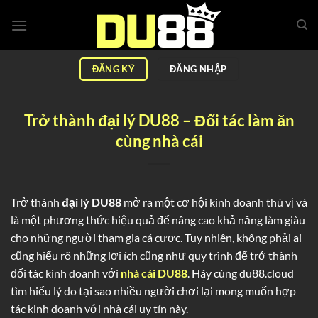
Bỏ
qua
nội
dung
ĐĂNG NHẬP
ĐĂNG KÝ
Trở thành đại lý DU88 – Đối tác làm ăn
cùng nhà cái
Trở thành
đại lý DU88
mở ra một cơ hội kinh doanh thú vị và
là một phương thức hiệu quả để nâng cao khả năng làm giàu
cho những người tham gia cá cược. Tuy nhiên, không phải ai
cũng hiểu rõ những lợi ích cũng như quy trình để trở thành
đối tác kinh doanh với
nhà cái DU88
. Hãy cùng du88.cloud
tìm hiểu lý do tại sao nhiều người chơi lại mong muốn hợp
tác kinh doanh với nhà cái uy tín này.