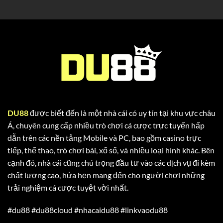
DU88
được biết đến là một nhà cái có uy tín tại khu vực châu
Á, chuyên cung cấp nhiều trò chơi cá cược trực tuyến hấp
dẫn trên các nền tảng Mobile và PC, bao gồm casino trực
tiếp, thể thao, trò chơi bài, xổ số, và nhiều loại hình khác. Bên
cạnh đó, nhà cái cũng chú trọng đầu tư vào các dịch vụ đi kèm
chất lượng cao, hứa hẹn mang đến cho người chơi những
trải nghiệm cá cược tuyệt vời nhất.
#du88 #du88cloud #nhacaidu88 #linkvaodu88