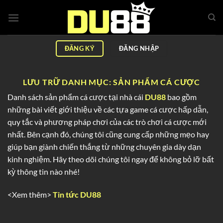
Bỏ
qua
nội
dung
ĐĂNG NHẬP
ĐĂNG KÝ
LƯU TRỮ DANH MỤC:
SẢN PHẨM CÁ CƯỢC
Danh sách sản phẩm cá cược tại nhà cái
DU88
bao gồm
những bài viết giới thiệu về các tựa game cá cược hấp dẫn,
quy tắc và phương pháp chơi của các trò chơi cá cược mới
nhất. Bên cạnh đó, chúng tôi cũng cung cấp những mẹo hay
giúp bạn giành chiến thắng từ những chuyên gia dày dạn
kinh nghiệm. Hãy theo dõi chúng tôi ngay để không bỏ lỡ bất
kỳ thông tin nào nhé!
<Xem thêm>
Tin tức DU88