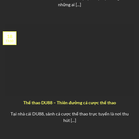
những ai [...]
18
Th10
Thể thao DU88 – Thiên đường cá cược thể thao
Tại nhà cái DU88, sảnh cá cược thể thao trực tuyến là nơi thu
hút [...]