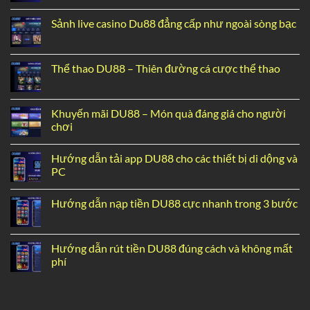
Sảnh live casino Du88 đẳng cấp như ngoài sòng bạc
Thể thao DU88 – Thiên đường cá cược thể thao
Khuyến mãi DU88 – Món quà đáng giá cho người
chơi
Hướng dẫn tải app DU88 cho các thiết bị di dộng và
PC
Hướng dẫn nạp tiền DU88 cực nhanh trong 3 bước
Hướng dẫn rút tiền DU88 đúng cách và không mất
phí