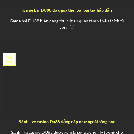
Game bài DU88 đa dạng thể loại bài tây hấp dẫn
Game bài DU88 hiện đang thu hút sự quan tâm và yêu thích từ
cộng [...]
18
Th10
Sảnh live casino Du88 đẳng cấp như ngoài sòng bạc
Sảnh live casino DU88 được xem là sự lựa chọn lý tưởng cho