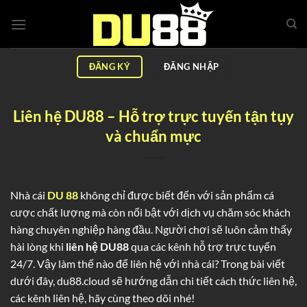
Bỏ
qua
nội
dung
ĐĂNG NHẬP
ĐĂNG KÝ
Liên hệ DU88 – Hỗ trợ trực tuyến tận tụy
và chuẩn mực
Nhà cái
DU 88
không chỉ được biết đến với sản phẩm cá
cược chất lượng mà còn nổi bật với dịch vụ chăm sóc khách
hàng chuyên nghiệp hàng đầu. Người chơi sẽ luôn cảm thấy
hài lòng khi
liên hệ DU88
qua các kênh hỗ trợ trực tuyến
24/7. Vậy làm thế nào để liên hệ với nhà cái? Trong bài viết
dưới đây, du88.cloud sẽ hướng dẫn chi tiết cách thức liên hệ,
các kênh liên hệ, hãy cùng theo dõi nhé!