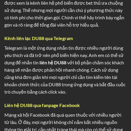
được xem là kênh liên hệ phổ biến được bet thủ ưa chuộng
sử dụng. Thế nhưng mọi người cần chú ý phương thức này
có tính phí cho thời gian gọi. Chính vì thế hãy trình bày ngắn
gọn và rõ ràng để tổng đài viên hỗ trợ hiệu quả.
Kênh liên lạc DU88 qua Telegram
Telegram là một ứng dụng nhắn tin được nhiều người dùng
yêu thích và đã trở nên phổ biến hiện nay. Anh em có thể sử
dụng để nhắn tin
liên hệ DU88
với bộ phận chăm sóc khách
hàng sẽ nhận được phản hồi nhanh chóng. Cách sử dụng
cũng khá đơn giản khi mọi người chỉ cần tìm kiếm tên tài
khoản chính thức của DU88 trong ứng dụng và bắt đầu cuộc
trò chuyện bằng cách click vào.
Liên hệ DU88 qua fanpage Facebook
Mạng xã hội Facebook đã quá quen thuộc với nhiều người
từ lâu. Ở đây, mọi người không chỉ nắm bắt nhiều nguồn
thông tin giải trí, cập nhật trạng thái mà còn có thể sử dụng