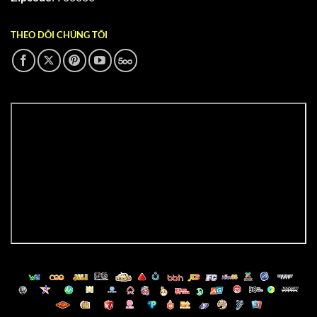
THEO DÕI CHÚNG TÔI